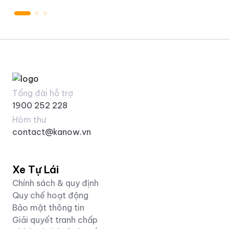
v&ocirc; tư !</div> </div> <div class="x14z9mp 
xtlvy1s x126k92a"> <div dir="auto"><span clas
x18d9i69 x1c1uobl x1hl2dhg x16tdsg8 x1vvkbs x
xdj266r xat24cr xm2jcoa x1mpyi22 xxymvpz xl
class="xz74otr x15mokao x1ga7v0g x16uus16 x
src="https://static.xx.fbcdn.net/images/emoji
alt="🌊" width="16" height="16" /></span> L&eci
xanh, về qu&ecirc; thăm &ocirc;ng b&agrave;, 
Tổng đài hỗ trợ
hay đơn giản l&agrave; đưa cả gia đ&igrave;nh
1900 252 228
chuyến... Chỉ cần chọn điểm đến, việc chọn xe 
Hòm thư
</div> <div class="x14z9mp xat24cr x1lziwak x1
contact@kanow.vn
<div dir="auto"><span class="html-span xexx8y
x1hl2dhg x16tdsg8 x1vvkbs x3nfvp2 x1j61x8r x1
xm2jcoa x1mpyi22 xxymvpz xlup9mm x1kky2od"
Xe Tự Lái
x15mokao x1ga7v0g x16uus16 xbiv7yw"
Chính sách & quy định
src="https://static.xx.fbcdn.net/images/emoji
Quy chế hoạt động
alt="🚗" width="16" height="16" /></span> Đa 
Bảo mật thông tin
&ndash; Đặt xe nhanh &ndash; Nhận xe thuận tiệ
Giải quyết tranh chấp
cầm v&ocirc; lăng, chủ động mọi h&agrave;nh 