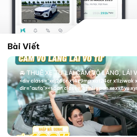
Xem thêm
Bài Viết
🚘 THUÊ XE TỰ LÁI CẦM VÔ LĂNG, LÁI V
<div class="xdj266r x14z9mp xat24cr x1lziwak 
dir="auto"><span class="html-span xexx8yu xyr
x1hl2dhg x16tdsg8 x1vvkbs x3nfvp2 x1j61x8r x1
xm2jcoa x1mpyi22 xxymvpz xlup9mm x1kky2od"
x15mokao x1ga7v0g x16uus16 xbiv7yw"
src="https://static.xx.fbcdn.net/images/emoji
alt="🚘" width="16" height="16" /></span> Thu&e
tr&ecirc;n ứng dụng KANOW &ndash; Cầm v&ocir