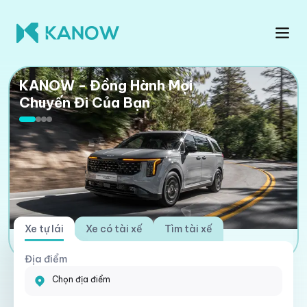
KANOW - Đồng Hành Mọi
Chuyến Đi Của Bạn
Xe tự lái
Xe có tài xế
Tìm tài xế
Địa điểm
Chọn địa điểm