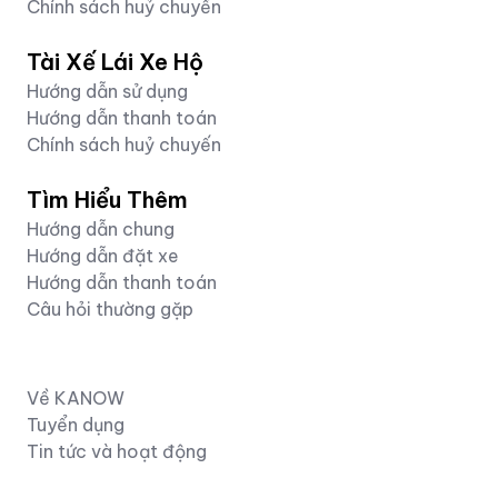
Chính sách huỷ chuyến
hưởng trọn vẹn từng khoảnh khắc b&ecirc;n nhữ
y&ecirc;u.</div> </div> <div class="x14z9mp xa
Tài Xế Lái Xe Hộ
xtlvy1s x126k92a"> <div dir="auto"><span clas
Hướng dẫn sử dụng
x18d9i69 x1c1uobl x1hl2dhg x16tdsg8 x1vvkbs x
Hướng dẫn thanh toán
xdj266r xat24cr xm2jcoa x1mpyi22 xxymvpz xl
Chính sách huỷ chuyến
class="xz74otr x15mokao x1ga7v0g x16uus16 x
src="https://static.xx.fbcdn.net/images/emoji
Tìm Hiểu Thêm
alt="✨" width="16" height="16" /></span> Đặt 
Hướng dẫn chung
chuyến đi &ndash; x&aacute;ch vali l&ecirc;n 
Hướng dẫn đặt xe
<span class="html-span xexx8yu xyri2b x18d9i6
Hướng dẫn thanh toán
x16tdsg8 x1vvkbs x3nfvp2 x1j61x8r x1fcty0u xd
Câu hỏi thường gặp
x1mpyi22 xxymvpz xlup9mm x1kky2od"><img cl
x1ga7v0g x16uus16 xbiv7yw"
src="https://static.xx.fbcdn.net/images/emoji
alt="🧳" width="16" height="16" /></span><spa
Về KANOW
xyri2b x18d9i69 x1c1uobl x1hl2dhg x16tdsg8 x1v
Tuyển dụng
x1fcty0u xdj266r xat24cr xm2jcoa x1mpyi22 x
Tin tức và hoạt động
<img class="xz74otr x15mokao x1ga7v0g x16uu